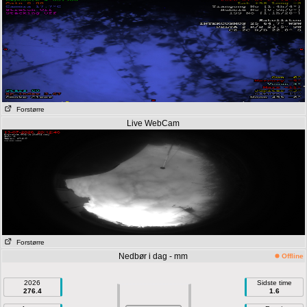
Forstørre
Live WebCam
Forstørre
Nedbør i dag - mm
Offline
2026
Sidste time
276.4
1.6