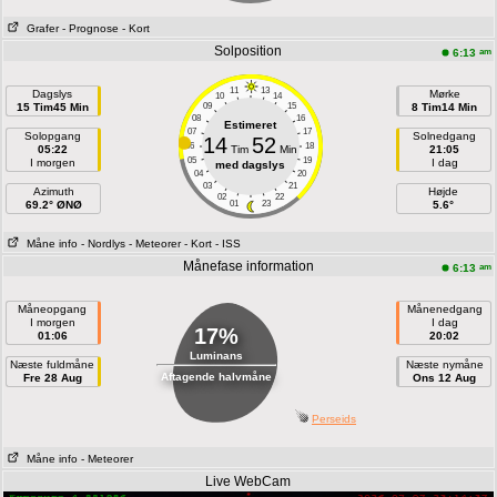
Grafer
- Prognose
- Kort
Solposition
am
6:13
11
13
Dagslys
Mørke
10
14
15 Tim45 Min
09
15
8 Tim14 Min
08
16
Estimeret
07
17
Solopgang
Solnedgang
14
52
06
18
05:22
Tim
Min
21:05
05
19
I morgen
I dag
med dagslys
04
20
03
21
Azimuth
Højde
02
22
69.2° ØNØ
01
23
5.6°
Måne info
- Nordlys
- Meteorer
- Kort
- ISS
Månefase information
am
6:13
Måneopgang
Månenedgang
I morgen
I dag
17%
01:06
20:02
Luminans
Næste fuldmåne
Næste nymåne
Aftagende halvmåne
Fre 28 Aug
Ons 12 Aug
Perseids
Måne info
- Meteorer
Live WebCam