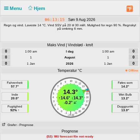
Menu
Hjem
°F
06:13:15
Søn 9 Aug 2026
Regn og vind. Laveste 14 °C. Vind SSV på 20 til 30 mil/t. Mulighed for regn 90 %. Regnskyl
på omkring 6 mm.
Maks Vind | Vindstød - km/t
0
0
1:00 am
I dag
1:00 am
0
0
1
August
1
0
0
1 Jan
2026
1 Jan
Temperatur °C
Offline
10
9
11
Fahrenheit
Føles som
8
12
57.7°
14.2°
7
13
6
14.3°
14
5
15
Inde
Wet Bulb
↑
14.6°
↓
14.3°
4
16
20.0°
13.2°
3
17
-0.2°
2
18
Fugtighed
Duggpunkt
1
19
92% ↑
13.0°
0
20
|
-1
21
-2
22
Grafer
- Prognose
Prognose
(52): WU forecast file not ready