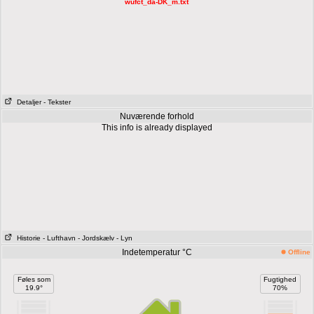
wufct_da-DK_m.txt
Detaljer
- Tekster
Nuværende forhold
This info is already displayed
Historie
- Lufthavn
- Jordskælv
- Lyn
Indetemperatur °C
Offline
Føles som
Fugtighed
19.9°
70%