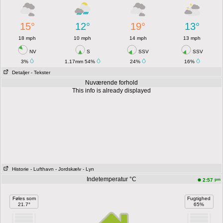
15°
12°
19°
13°
18 mph
10 mph
14 mph
13 mph
NV
S
SSV
SSV
3%
1.17mm 54%
24%
16%
Detaljer
- Tekster
Nuværende forhold
This info is already displayed
Historie
- Lufthavn
- Jordskælv
- Lyn
Indetemperatur °C
pm
2:57
Føles som
Fugtighed
21.7°
65%