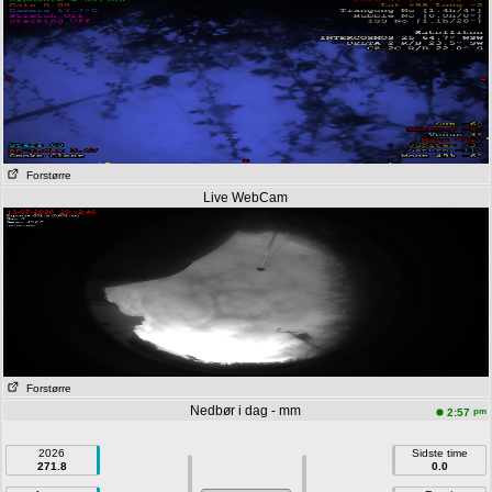
Forstørre
Live WebCam
Forstørre
Nedbør i dag - mm
pm
2:57
2026
Sidste time
271.8
0.0