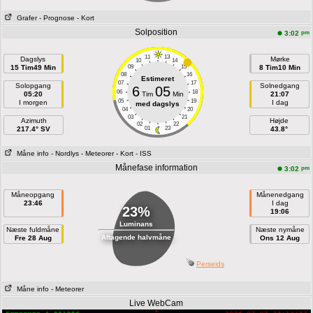
Grafer
- Prognose
- Kort
Solposition
pm
3:02
11
13
Dagslys
Mørke
10
14
15 Tim49 Min
09
15
8 Tim10 Min
08
16
Estimeret
07
17
Solopgang
Solnedgang
6
05
06
18
05:20
Tim
Min
21:07
05
19
I morgen
I dag
med dagslys
04
20
03
21
Azimuth
Højde
02
22
217.4° SV
01
23
43.8°
Måne info
- Nordlys
- Meteorer
- Kort
- ISS
Månefase information
pm
3:02
Måneopgang
Månenedgang
23:46
I dag
23%
19:06
Luminans
Næste fuldmåne
Næste nymåne
Aftagende halvmåne
Fre 28 Aug
Ons 12 Aug
Perseids
Måne info
- Meteorer
Live WebCam