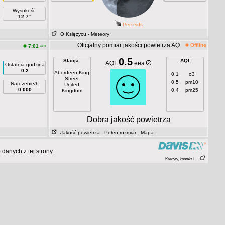
Wysokość
12.7°
Perseids
O Księżycu
- Meteory
Oficjalny pomiar jakości powietrza AQ
Offline
am
7:01
0.5
Stacja
:
AQI
:
AQI:
eea
Ostatnia godzina
0.2
Aberdeen King
0.1
o3
Street
0.5
pm10
Natężenie/h
United
0.000
0.4
pm25
Kingdom
Dobra jakość powietrza
Jakość powietrza
- Pełen rozmiar
- Mapa
anych z tej strony.
Kredyty, kontakt i . . .