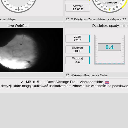
04
20
976
1024
dziennego
03
21
973
1027
Azymut
|
02
22
970
1030
79.6° E
01
23
964
1036
noza
- Mapa
O Księżycu
- Zorza
- Meteory
- Mapa
- ISS
Live WebCam
Dzisiejsze opady - mm
2026
271.6
0.4
Sierpień
10.0
Wczoraj
2.4
Wykresy
- Prognoza
- Radar
✓
MB_rt_5.1 - Davis Vantage Pro - Aberdeenshire
 decyzji, które mogą skutkować uszkodzeniem zdrowia lub własności na podstawie d