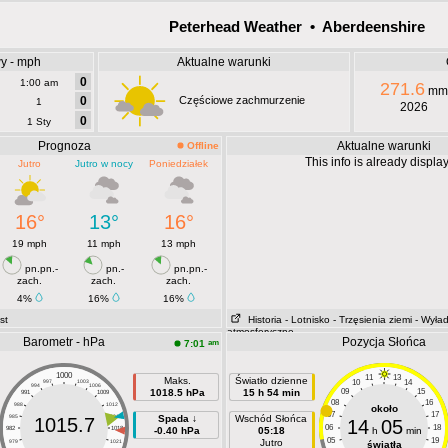
Peterhead Weather • Aberdeenshire
wy - mph
Aktualne warunki
0
1:00 am
271.6
mm
0
Częściowe zachmurzenie
1
2026
0
1 Sty
Prognoza
Aktualne warunki
Offline
This info is already displa
Jutro
Jutro w nocy
Poniedziałek
16°
13°
16°
19 mph
11 mph
13 mph
pn.pn.-
pn.-
pn.pn.-
zach.
zach.
zach.
4%
16%
16%
st
Historia
- Lotnisko
- Trzęsienia ziemi
- Wyła
atmosferyczne
Barometr - hPa
Pozycja Słońca
am
7:01
1000
11
13
Maks.
Światło dzienne
10
14
997
1003
994
1006
1018.5 hPa
15 h 54 min
09
15
991
1009
08
16
988
1012
około
07
17
985
1015
Spada ↓
Wschód Słońca
1015.7
14
05
06
18
982
1018
-0.40 hPa
05:18
h
min
05
19
Jutro
979
1021
światła