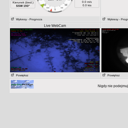
0.0 m/s
Kierunek (śred.)
SW
SE
0.0 kts
SSW 193°
SSW
SSE
S
Wykresy
- Prognoza
Wykresy
- Prog
Live WebCam
Powiększ
Powiększ
Nigdy nie podejmuj