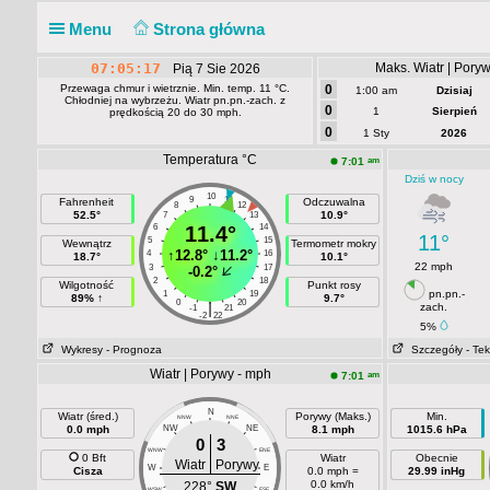
Menu
Strona główna
07:05:17
Maks. Wiatr | Pory
Pią 7 Sie 2026
Przewaga chmur i wietrznie. Min. temp. 11 °C.
0
1:00 am
Dzisiaj
Chłodniej na wybrzeżu. Wiatr pn.pn.-zach. z
0
1
Sierpień
prędkością 20 do 30 mph.
0
1 Sty
2026
Temperatura °C
am
7:01
Dziś w nocy
10
9
11
Fahrenheit
Odczuwalna
8
12
52.5°
10.9°
7
13
6
11.4°
14
11°
5
15
Wewnątrz
Termometr mokry
↑
12.8°
↓
11.2°
4
16
18.7°
10.1°
22 mph
3
17
-0.2°
2
18
Wilgotność
Punkt rosy
pn.pn.-
1
19
89% ↑
9.7°
0
20
|
zach.
-1
21
-2
22
5%
Wykresy
- Prognoza
Szczegóły
- Tek
Wiatr | Porywy - mph
am
7:01
N
Wiatr (śred.)
Porywy (Maks.)
Min.
NNW
NNE
0.0 mph
NW
NE
8.1 mph
1015.6 hPa
0
3
WNW
ENE
0 Bft
Wiatr
Obecnie
Wiatr
Porywy
W
E
Cisza
0.0 mph =
29.99 inHg
0.0 km/h
228°
SW
WSW
ESE