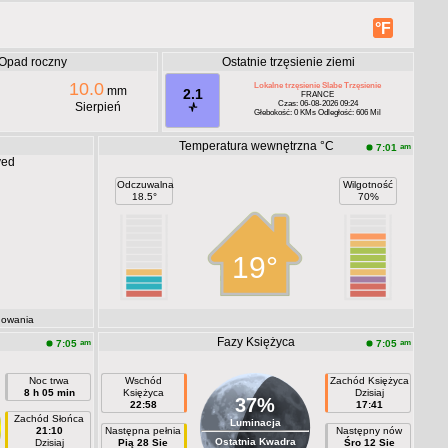
°F
Opad roczny
Ostatnie trzęsienie ziemi
10.0
Lokalne trzęsienie Slabe Trzęsienie
mm
2.1
FRANCE
Czas: 06-08-2026 09:24
Sierpień
Głebokość: 0 KMs Odległość: 606 Mil
Temperatura wewnętrzna °C
am
7:01
yed
Odczuwalna
Wilgotność
18.5°
70%
19°
dowania
Fazy Księżyca
am
am
7:05
7:05
Noc trwa
Wschód
Zachód Księżyca
8 h 05 min
Księżyca
Dzisiaj
37%
22:58
17:41
Zachód Słońca
Luminacja
21:10
Następna pełnia
Następny nów
Ostatnia Kwadra
Dzisiaj
Pią 28 Sie
Śro 12 Sie