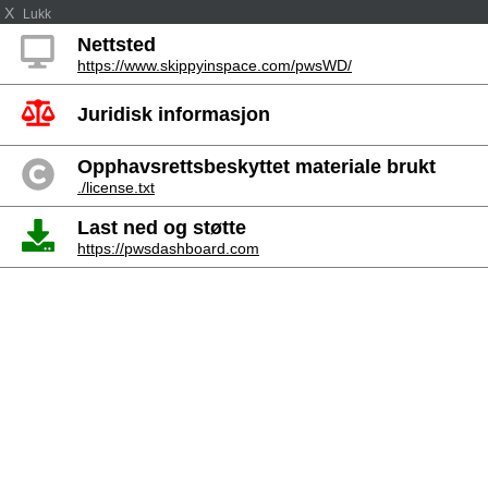
X
Lukk
Nettsted
https://www.skippyinspace.com/pwsWD/
Juridisk informasjon
Opphavsrettsbeskyttet materiale brukt
./license.txt
Last ned og støtte
https://pwsdashboard.com