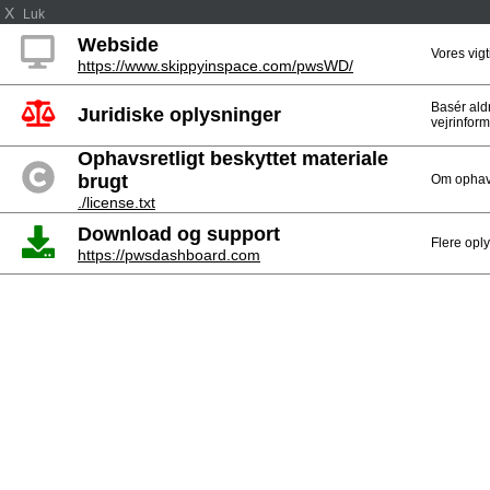
X
Luk
Webside
Vores vig
https://www.skippyinspace.com/pwsWD/
Basér ald
Juridiske oplysninger
vejrinform
Ophavsretligt beskyttet materiale
brugt
Om ophavs
./license.txt
Download og support
Flere opl
https://pwsdashboard.com